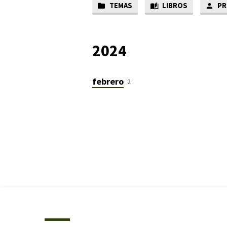
TEMAS
LIBROS
PR
SERMON
DATES
2024
febrero
2