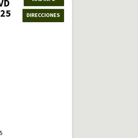
VD
325
DIRECCIONES
5