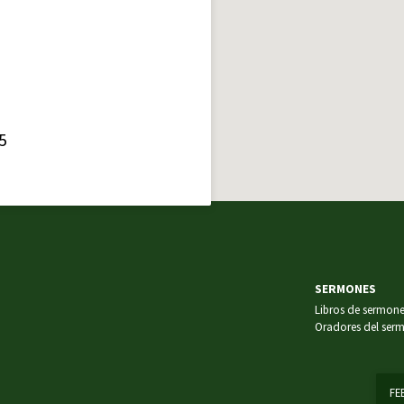
5
SERMONES
Libros de sermon
Oradores del ser
FE