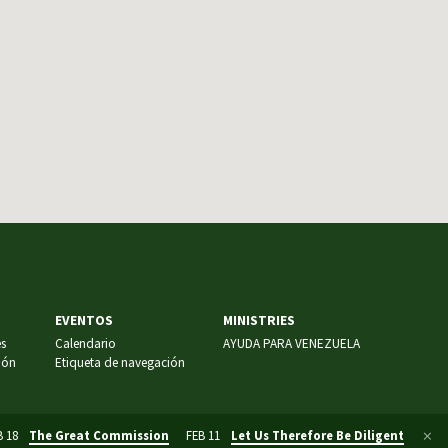
EVENTOS
MINISTRIES
es
Calendario
AYUDA PARA VENEZUELA
món
Etiqueta de navegación
B 18
The Great Commission
FEB 11
Let Us Therefore Be Diligent