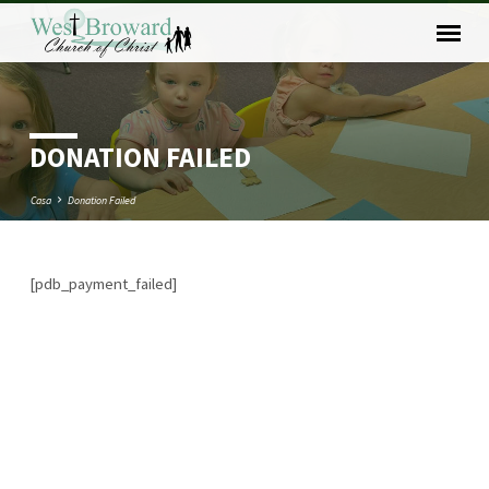
DONATION FAILED
Casa
Donation Failed
[pdb_payment_failed]
DONATION
FAILED